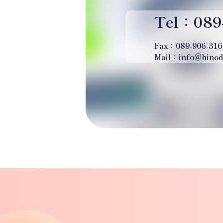
Tel：089
Fax：089-906-316
Mail：info@hinod