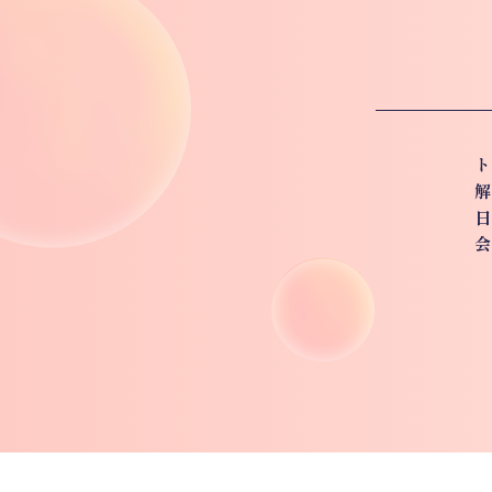
ト
解
日
会