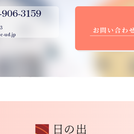
-906-3159
3
e-ud.jp